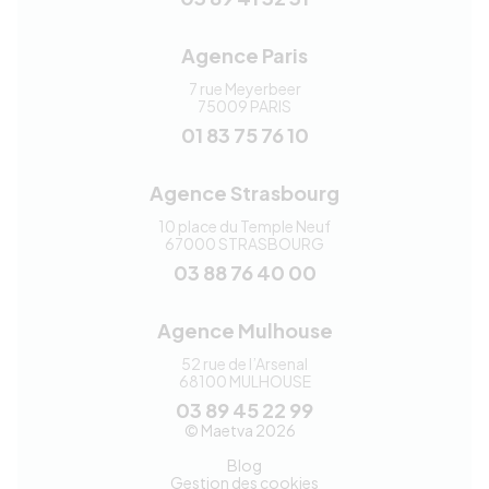
Agence Paris
7 rue Meyerbeer
75009
PARIS
01 83 75 76 10
Agence Strasbourg
10 place du Temple Neuf
67000
STRASBOURG
03 88 76 40 00
Agence Mulhouse
52 rue de l’Arsenal
68100
MULHOUSE
03 89 45 22 99
Maetva
© Maetva 2026
Blog
Gestion des cookies