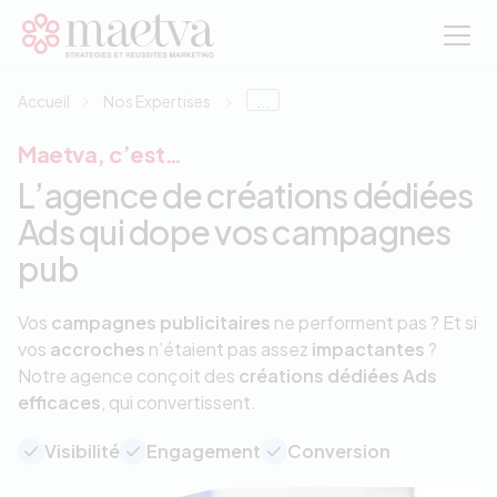
Aller au contenu principal
Accueil
Nos Expertises
...
Maetva, c’est…
L’agence de créations dédiées
Ads qui dope vos campagnes
pub
Vos
campagnes publicitaires
ne performent pas ? Et si
vos
accroches
n’étaient pas assez
impactantes
?
Notre agence conçoit des
créations dédiées Ads
efficaces
, qui convertissent.
Visibilité
Engagement
Conversion