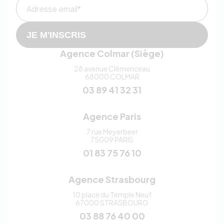
Adresse email*
JE M'INSCRIS
Agence Colmar (Siège)
28 avenue Clémenceau
68000
COLMAR
03 89 41 32 31
Agence Paris
7 rue Meyerbeer
75009
PARIS
01 83 75 76 10
Agence Strasbourg
10 place du Temple Neuf
67000
STRASBOURG
03 88 76 40 00