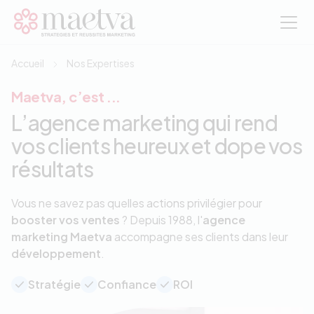
Aller au contenu principal
Accueil
Nos Expertises
Maetva, c’est ...
L’agence marketing qui rend
vos clients heureux et dope vos
résultats
Vous ne savez pas quelles actions privilégier pour
booster vos ventes
? Depuis 1988, l'
agence
marketing Maetva
accompagne ses clients dans leur
développement
.
Stratégie
Confiance
ROI