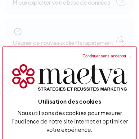
Mieux exploiter votre base de données
Gagner de nouveaux clients rapidement
Continuer sans accepter →
Doper votre site e-commerce
Utilisation des cookies
Nous utilisons des cookies pour mesurer
l'audience de notre site internet et optimiser
Booster votre visibilité
votre expérience.