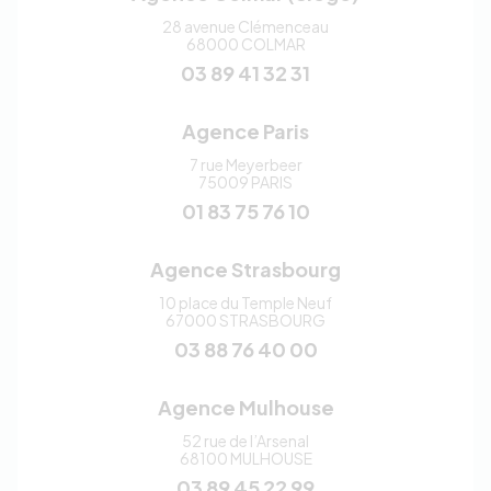
28 avenue Clémenceau
68000
COLMAR
03 89 41 32 31
Agence Paris
7 rue Meyerbeer
75009
PARIS
01 83 75 76 10
Agence Strasbourg
10 place du Temple Neuf
67000
STRASBOURG
03 88 76 40 00
Agence Mulhouse
52 rue de l’Arsenal
68100
MULHOUSE
03 89 45 22 99