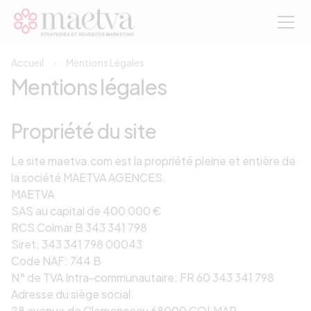
Aller au contenu principal
Accueil
Mentions Légales
Mentions légales
Propriété du site
Le site maetva.com est la propriété pleine et entière de
la société MAETVA AGENCES.
MAETVA
SAS au capital de 400 000 €
RCS Colmar B 343 341 798
Siret: 343 341 798 00043
Code NAF: 744 B
N° de TVA Intra-communautaire: FR 60 343 341 798
Adresse du siège social:
28 avenue de Clemenceau 68000 COLMAR