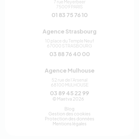
7 rue Meyerbeer
75009
PARIS
01 83 75 76 10
Agence Strasbourg
10 place du Temple Neuf
67000
STRASBOURG
03 88 76 40 00
Agence Mulhouse
52 rue de l’Arsenal
68100
MULHOUSE
03 89 45 22 99
Maetva
© Maetva 2026
Blog
Gestion des cookies
Protection des données
Mentions légales