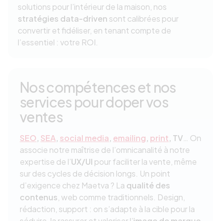
solutions pour l’intérieur de la maison, nos
stratégies data-driven
sont calibrées pour
convertir et fidéliser, en tenant compte de
l’essentiel : votre ROI.
Nos compétences et nos
services pour doper vos
ventes
SEO
,
SEA
,
social media
,
emailing
,
print
, TV
… On
associe notre maîtrise de l’omnicanalité à notre
expertise de l’
UX/UI
pour faciliter la vente, même
sur des cycles de décision longs. Un point
d’exigence chez Maetva ? La
qualité des
contenus
, web comme traditionnels. Design,
rédaction, support : on s’adapte à la cible pour la
séduire, la rassurer et valoriser l’
image de marque