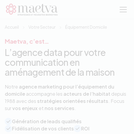
Aller au contenu principal
Accueil
Votre Secteur
Équipement Domicile
Maetva, c’est…
L’agence data pour votre
communication en
aménagement de la maison
Notre
agence marketing pour l’équipement du
domicile
accompagne les
acteurs de l’habitat
depuis
1988 avec des
stratégies orientées résultats
. Focus
sur
vos enjeux
et
nos services
.
Génération de leads qualifiés
Fidélisation de vos clients
ROI