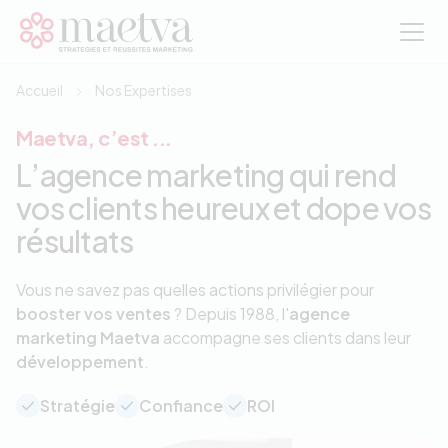
Aller au contenu principal
Accueil
Nos Expertises
Maetva, c’est ...
L’agence marketing qui rend
vos clients heureux et dope vos
résultats
Vous ne savez pas quelles actions privilégier pour
booster vos ventes
? Depuis 1988, l'
agence
marketing Maetva
accompagne ses clients dans leur
développement
.
Stratégie
Confiance
ROI