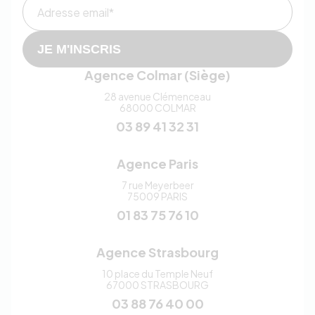
Adresse email*
JE M'INSCRIS
Agence Colmar (Siège)
28 avenue Clémenceau
68000
COLMAR
03 89 41 32 31
Agence Paris
7 rue Meyerbeer
75009
PARIS
01 83 75 76 10
Agence Strasbourg
10 place du Temple Neuf
67000
STRASBOURG
03 88 76 40 00