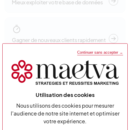
Mieux exploiter votre base de données
Gagner de nouveaux clients rapidement
Continuer sans accepter →
Doper votre site e-commerce
Utilisation des cookies
Nous utilisons des cookies pour mesurer
l'audience de notre site internet et optimiser
Booster votre visibilité
votre expérience.