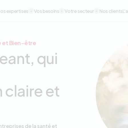
avigation principale
os expertises
Vos besoins
Votre secteur
Nos clients
L'
 et Bien-être
eant, qui
claire et
ntreprises de la santé et