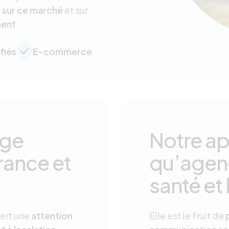
 sur ce marché
et sur
ment
.
fiés
E-commerce
ige
Notre ap
rance et
qu’agen
santé et
iert une
attention
Elle est le fruit de