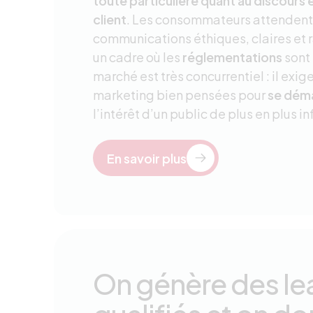
toute particulière quant au discours et
client
. Les consommateurs attendent
communications éthiques, claires et 
un cadre où les
réglementations
sont 
marché est très concurrentiel : il exig
marketing bien pensées pour
se dém
l’intérêt d’un public de plus en plus i
En savoir plus
On génère des le