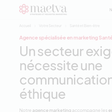
Aller au contenu principal
N
N
Accueil
Votre Secteur
Santé et Bien-être
Agence spécialisée en marketing Santé
Un secteur exig
nécessite une
communication 
éthique
Notre
agence marketing
accompagne les
e