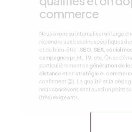
qualifiés et on do
commerce
Nous avons su internaliser un large 
répondre aux besoins spécifiques des
et du bien-être :
SEO, SEA, social med
campagnes print, TV
, etc. On se dém
particulièrement en
génération de lea
distance
et en
stratégie e-commerc
confirment 😉). La qualité et la péd
nous concevons sont aussi un point s
(très) exigeants.