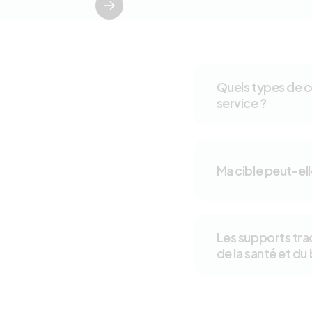
Quels types de 
service ?
Ma cible peut-el
Les supports trad
de la santé et du