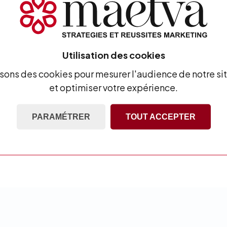
NOS DOMAINES D’EXPERTISE
oppons ensemble vos rés
Utilisation des cookies
isons des cookies pour mesurer l'audience de notre sit
Google Ads
Développeme
et optimiser votre expérience.
ebook Ads
Data Marketing
PARAMÉTRER
TOUT ACCEPTER
SEO