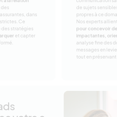
 à la relation
communication san
 des
de sujets sensible
rassurantes, dans
propres à ce domai
strictes. Ce
Nos experts allien
e des stratégies
pour concevoir d
arquer
et capter
impactantes, orie
nformé.
analyse fine des 
messages en levie
tout en préservant 
ads