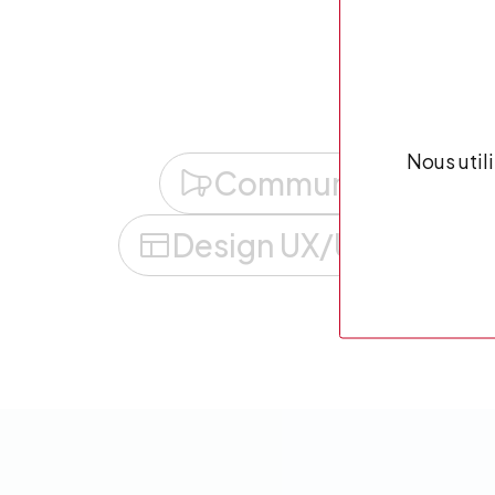
Dével
Nous util
Communication
Design UX/UI
Fac