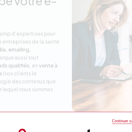
pe votre e-
champ d'expertises pour
 entreprises de la santé
ia, emailing,
arque aussi tout
ds qualifiés
, en
vente à
e
(nos clients le
agogie des contenus que
ur lequel nous sommes
Continuer 