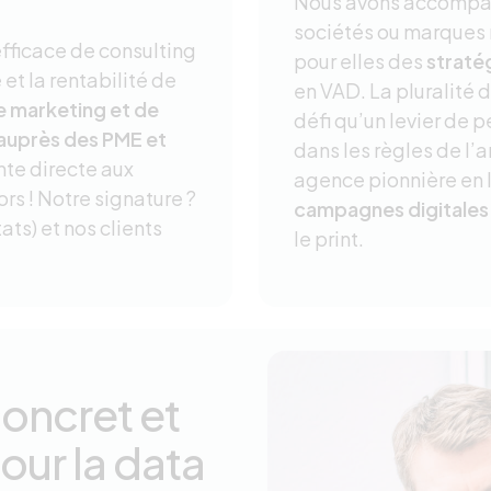
Nous avons accomp
sociétés ou marques 
fficace de consulting
pour elles des
straté
et la rentabilité de
en VAD. La pluralité 
 marketing et de
défi qu’un levier de 
auprès des PME et
dans les règles de l’ar
nte directe aux
agence pionnière en l
ors ! Notre signature ?
campagnes digitales
ats) et nos clients
le print.
oncret et
our la data