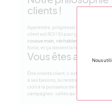
clients !
Apprendre, progresser, partager, s’entra
client est ROI ! Et pour ça, alors que le
cousue main, véritablement sur mesure
force, et ça devient la leur.
Vous êtes au cœur
Nous util
Être orienté client, c’est s’organiser pou
à ses besoins, lui rendre service, être à
croit à la puissance de la
cross-pollinis
campagnes : celles qui sont faites pour 