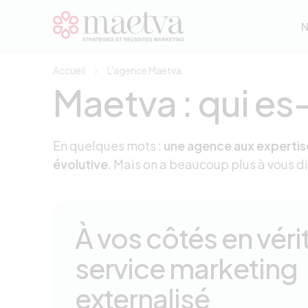
Aller au contenu principal
N
N
Accueil
L'agence Maetva
Maetva : qui es-
En quelques mots :
une agence aux expertis
évolutive
. Mais on a beaucoup plus à vous di
À vos côtés en véri
service marketing
externalisé