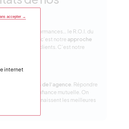
sans accepter →
ugmenter les performances… le R.O.I. du
ses en marketing, c’est notre
approche
matiques de nos clients. C’est notre
s
e internet
es et partenaires de l’agence
. Répondre
terme, dans une confiance mutuelle. On
. C’est de là que naissent les meilleures