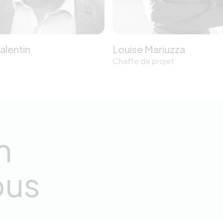
alentin
Louise Mariuzza
t
Cheffe de projet
n
ous