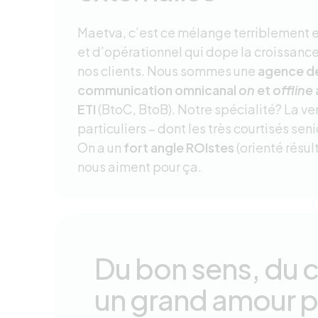
Maetva, c’est ce mélange terriblement e
et d’opérationnel qui dope la croissance 
nos clients. Nous sommes une
agence de
communication omnicanal
on
et
offline
ETI
(BtoC, BtoB). Notre spécialité? La ve
particuliers – dont les très courtisés seni
On a un
fort angle ROIstes
(orienté résult
nous aiment pour ça.
Du bon sens, du c
un grand amour p