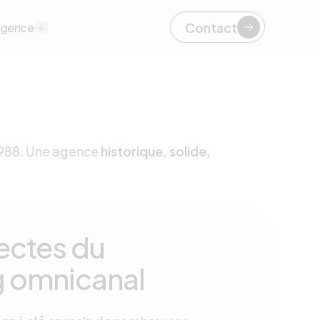
Contact
agence
988. Une agence
historique, solide,
tectes du
g omnicanal