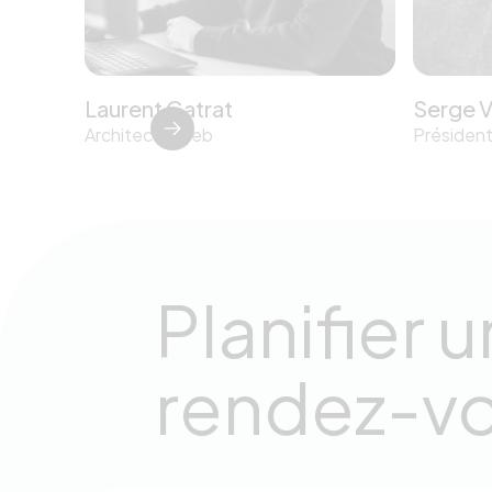
Laurent Gatrat
Serge V
Architecte Web
Présiden
Planifier u
rendez-v