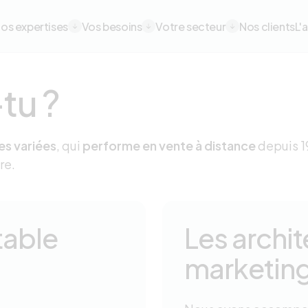
avigation principale
os expertises
Vos besoins
Votre secteur
Nos clients
L'
tu ?
es variées
, qui
performe en vente à distance
depuis 1
re.
table
Les archi
marketin