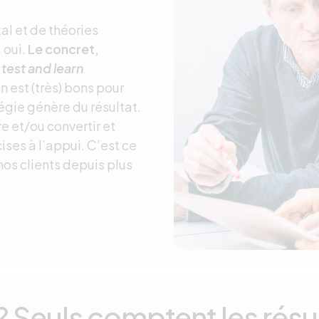
al et de théories
 oui.
Le concret,
e
test and learn
n est (très) bons pour
égie génère du résultat.
e et/ou convertir et
ses à l’appui. C’est ce
e nos clients depuis plus
? Seuls comptent les résu