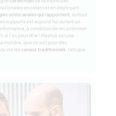
agné
clé en main
de nombreuses
nationales en créant et en déployant
gies omnicanales qui rapportent
, surtout
des supports est aujourd’hui autant un
performance, à condition de les actionner
t, si l’on peut dire ! Maetva est une
a matière, que ce soit pour des
ou via les
canaux traditionnels
, tels que