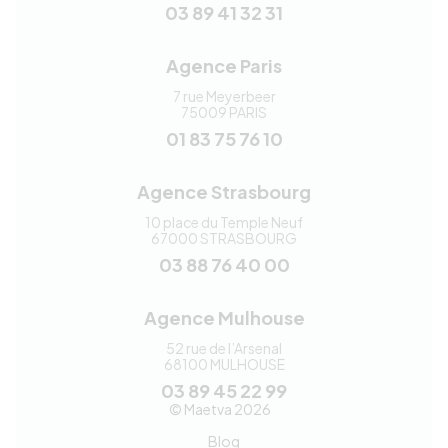
03 89 41 32 31
Agence Paris
7 rue Meyerbeer
75009
PARIS
01 83 75 76 10
Agence Strasbourg
10 place du Temple Neuf
67000
STRASBOURG
03 88 76 40 00
Agence Mulhouse
52 rue de l’Arsenal
68100
MULHOUSE
03 89 45 22 99
Maetva
© Maetva 2026
Blog