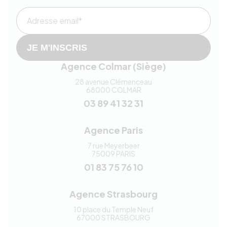
Adresse email*
JE M'INSCRIS
Agence Colmar (Siège)
28 avenue Clémenceau
68000
COLMAR
03 89 41 32 31
Agence Paris
7 rue Meyerbeer
75009
PARIS
01 83 75 76 10
Agence Strasbourg
10 place du Temple Neuf
67000
STRASBOURG