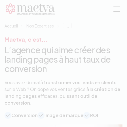
Aller au contenu principal
Accueil
Nos Expertises
...
Maetva, c'est...
L’agence qui aime créer des
landing pages à haut taux de
conversion
Vous avez du mal à
transformer vos leads en clients
sur le Web ? On dope vos ventes grâce à la
création de
landing pages
efficaces,
puissant outil de
conversion
.
Conversion
Image de marque
ROI