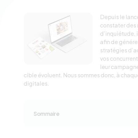
Depuis le lan
constater des
d’inquiétude, 
afin de génére
stratégies d’a
vos concurren
leur campagne
cible évoluent. Nous sommes donc, à chaque
digitales.
Sommaire