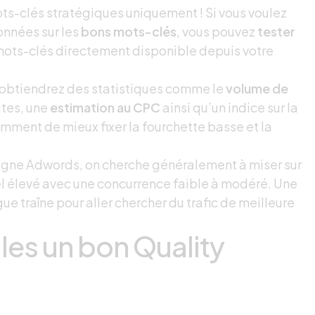
ots-clés stratégiques uniquement ! Si vous voulez
onnées sur les
bons mots-clés
, vous pouvez
tester
e mots-clés directement disponible depuis votre
s obtiendrez des statistiques comme le
volume de
utes, une
estimation au CPC
ainsi qu’un indice sur la
mment de mieux fixer la fourchette basse et la
agne Adwords, on cherche généralement à miser sur
l élevé avec une concurrence faible à modéré. Une
ue traîne pour aller chercher du trafic de meilleure
les un bon Quality