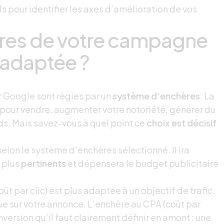
 pour identifier les axes d’amélioration de vos
ères de votre campagne
 adaptée ?
r Google sont régies par un
système d’enchères
. La
s pour vendre, augmenter votre notoriété, générer du
ads. Mais savez-vous à quel point ce
choix est décisif
lon le système d’enchères sélectionné. Il ira
 plus
pertinents
et dépensera le budget publicitaire
t par clic) est plus adaptée à un objectif de trafic.
ue sur votre annonce. L’enchère au CPA (coût par
version qu’il faut clairement définir en amont : une