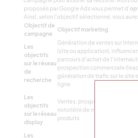
proposés par Google Ads vous permet d’
op
Ainsi, selon l’objectif sélectionné, vous aur
Objectif de
Objectif marketing
campagne
Génération de ventes sur Inter
Les
(site ou application), influencer
objectifs
parcours d’achat de l’internaut
sur le réseau
prospection commerciale (lead
de
génération de trafic sur le site 
recherche
ligne
Les
Ventes, prospections, trafic we
objectifs
notoriété de marque, notoriété
sur le réseau
produits
display
Les