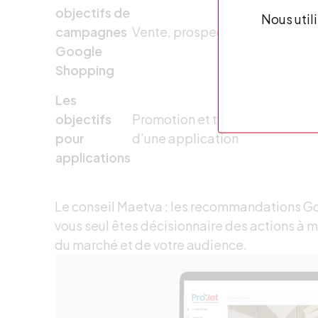
objectifs de
Nous util
campagnes
Vente, prospection, trafic en li
Google
Shopping
Les
objectifs
Promotion et téléchargement
pour
d’une application
applications
Le conseil Maetva : les recommandations Go
vous seul êtes décisionnaire des actions à 
du marché et de votre audience.