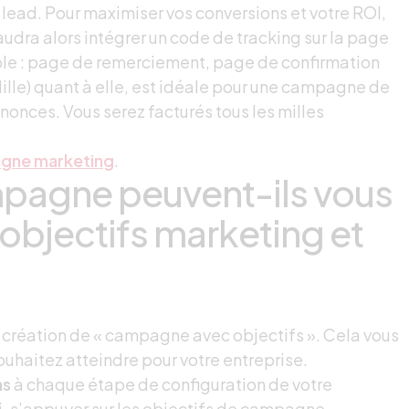
 lead. Pour maximiser vos conversions et votre ROI,
faudra alors intégrer un code de tracking sur la page
mple : page de remerciement, page de confirmation
lle) quant à elle, est idéale pour une campagne de
nonces. Vous serez facturés tous les milles
pagne marketing
.
mpagne peuvent-ils vous
 objectifs marketing et
a création de « campagne avec objectifs ». Cela vous
uhaitez atteindre pour votre entreprise.
ns
à chaque étape de configuration de votre
i, s’appuyer sur les objectifs de campagne