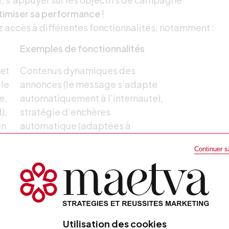
timiser sa performance
!
ez accès à différentes fonctionnalités, notamment :
Exemples de fonctionnalités
net
Contenus dynamiques des
 le
annonces (le message s’adapte
e,
automatiquement à l’internaute),
),
stratégie d’enchères
en
automatique (adaptées à
l’objectif de l’entreprise)
Continuer 
Stratégie d’enchères
b,
automatique, ciblage
automatique, création
d’annonces automatiques,
annonces attrayantes
Utilisation des cookies