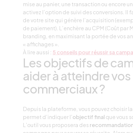
mise au panier, une transaction ou encore un
activez l’option de suivi des conversions. Il 
de votre site qui génère l’acquisition (exe
de paiement). L’enchère au CPM (Coût par Mi
branding, en maximisant la portée de vos an
« affichages ».
À lire aussi :
5 conseils pour réussir sa cam
Les objectifs de ca
aider à atteindre vos
commerciaux ?
Depuis la plateforme, vous pouvez choisir l
permet d’indiquer l’
objectif final
que vous so
L’outil vous proposera des
recommandatio
campagne pour assurer sa réussite. Alors ou