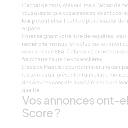
L’achat de mots-clés oui, mais l’achat de m
vous assurer que vos annonces soient positi
leur potentiel
sur l’outil de planificateur d
espace.
En renseignant votre liste de requêtes, vou
recherche
mensuel effectué par les interna
concurrence
SEA
. Cela vous permettra nota
fourchette haute de vos enchères.
L’astuce Maetva : pour optimiser une camp
les termes qui présentent un volume mensue
des astuces consiste aussi à miser sur la long
qualité.
Vos annonces ont-el
Score ?