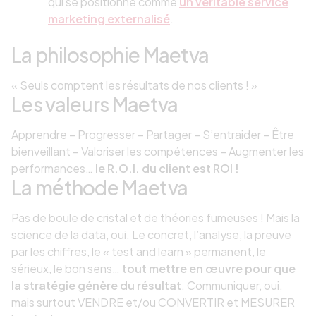
qui se positionne comme
un véritable service
marketing externalisé
.
La philosophie Maetva
« Seuls comptent les résultats de nos clients ! »
Les valeurs Maetva
Apprendre – Progresser – Partager – S’entraider – Être
bienveillant – Valoriser les compétences – Augmenter les
performances…
le R.O.I. du client est ROI !
La méthode Maetva
Pas de boule de cristal et de théories fumeuses ! Mais la
science de la data, oui. Le concret, l’analyse, la preuve
par les chiffres, le « test and learn » permanent, le
sérieux, le bon sens…
tout mettre en œuvre pour que
la stratégie génère du résultat
. Communiquer, oui,
mais surtout VENDRE et/ou CONVERTIR et MESURER