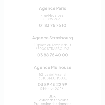
Agence Paris
7 rue Meyerbeer
75009
PARIS
01 83 75 76 10
Agence Strasbourg
10 place du Temple Neuf
67000
STRASBOURG
03 88 76 40 00
Agence Mulhouse
52 rue de l’Arsenal
68100
MULHOUSE
03 89 45 22 99
Maetva
© Maetva 2026
Blog
Gestion des cookies
Protection des données