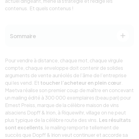
actuel dirigeant, mène la stratégie et rédige les
contenus. Et quels contenus !
Sommaire
Pour vendre à distance, chaque mot, chaque virgule
compte, chaque enveloppe doit contenir de solides
arguments de vente auréolés de l’âme de l’entreprise
qui les vend. Et
toucher l’acheteur en plein cœur
.
Maetva réalise son premier coup de maître en concevant
un mailing édité à 300 000 exemplaires (beau pari) pour
Ernest Preiss, marque de la célèbre maison de vins
alsaciens Dopff & Irion, à Riquewihr, village on ne peut
plus typique de la célèbre route des vins.
Les résultats
sont excellents
, le mailing remporte tellement de
succès que Dopff & Irion veut continuer et accorde sa