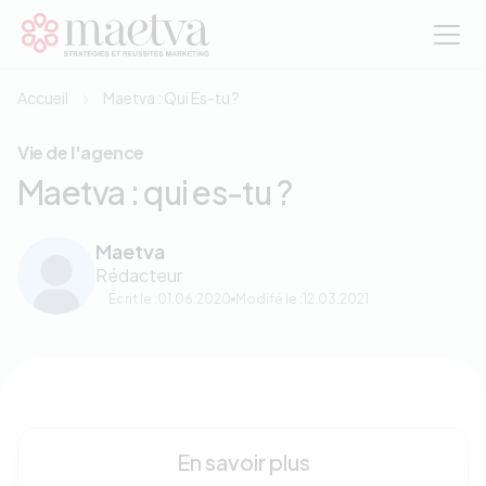
Aller au contenu principal
Accueil
Maetva : Qui Es-tu ?
Vie de l'agence
Maetva : qui es-tu ?
Maetva
Rédacteur
Écrit le :
01.06.2020
Modifé le :
12.03.2021
En savoir plus