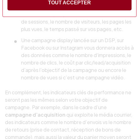
TOUT ACCEPTER
est apparu dans le moteur de recherche, les
termes clés tapés par les internautes, le nombre
de sessions, le nombre de visiteurs, les pages les
plus vues, le temps passé sur vos pages, etc.
Une campagne display lancée sur un DSP, sur
Facebook ou sur Instagram vous donnera accès à
des données comme le nombre d’impressions, le
nombre de clics, le coût par clic/lead/acquisition
d’après l’objectif de la campagne ou encore le
nombre de vues si c’est une campagne vidéo.
En complément, les indicateurs clés de performance ne
seront pas les mêmes selon votre objectif de
campagne. Par exemple, dans le cadre d’une
campagne d’acquisition
qui exploite le média courrier,
des indicateurs comme le nombre d’envois vs le nombre
de retours (prise de contact, réception de bons de
commande), mais aussi la valeur du panier moyen seront