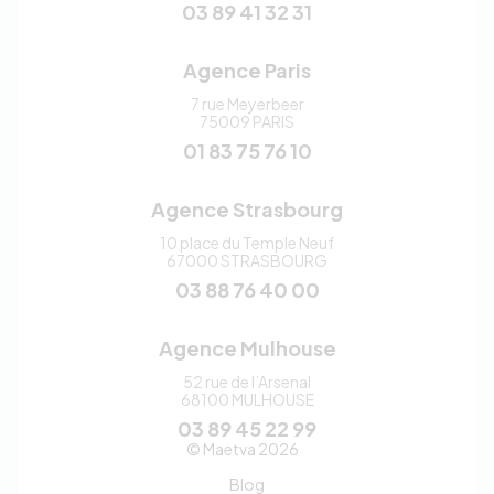
03 89 41 32 31
Agence Paris
7 rue Meyerbeer
75009
PARIS
01 83 75 76 10
Agence Strasbourg
10 place du Temple Neuf
67000
STRASBOURG
03 88 76 40 00
Agence Mulhouse
52 rue de l’Arsenal
68100
MULHOUSE
03 89 45 22 99
Maetva
© Maetva 2026
Blog