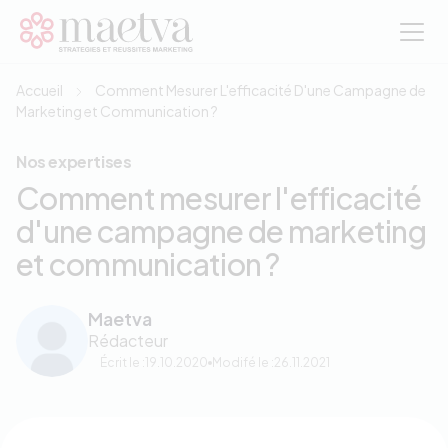
Aller au contenu principal
Accueil
Comment Mesurer L'efficacité D'une Campagne de
Marketing et Communication ?
Nos expertises
Comment mesurer l'efficacité
d'une campagne de marketing
et communication ?
Maetva
Rédacteur
Écrit le :
19.10.2020
Modifé le :
26.11.2021