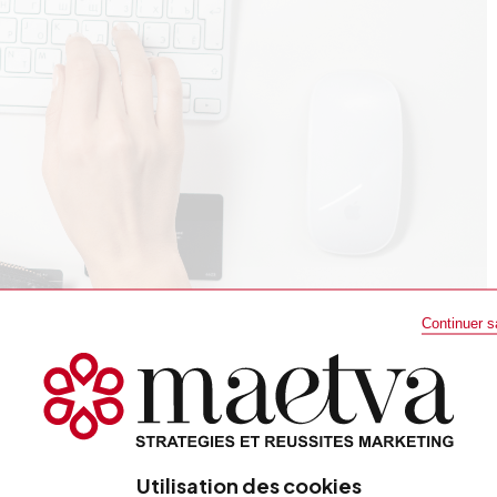
Continuer 
commerce. Ils conditionnent la relation client.
pas vocation à cannibaliser le commerce
t de vendre uniquement des articles de grande
n, Lou Yetu, Desenio...), combiner magasin
Utilisation des cookies