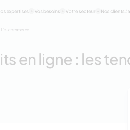
avigation principale
os expertises
Vos besoins
Votre secteur
Nos clients
L'
de L'e-commerce
s en ligne : les te