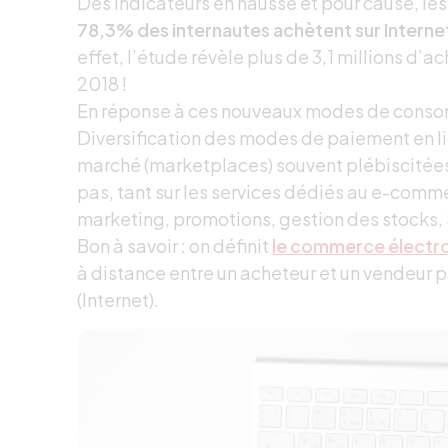
Des indicateurs en hausse et pour cause, 
78,3% des internautes achètent sur Interne
effet, l’étude révèle plus de 3,1 millions d
2018 !
En réponse à ces nouveaux modes de cons
Diversification des modes de paiement en li
marché (marketplaces) souvent plébiscitées
pas, tant sur les services dédiés au e-comm
marketing, promotions, gestion des stocks,
Bon à savoir : on définit
le commerce électr
à distance entre un acheteur et un vendeur 
(Internet).