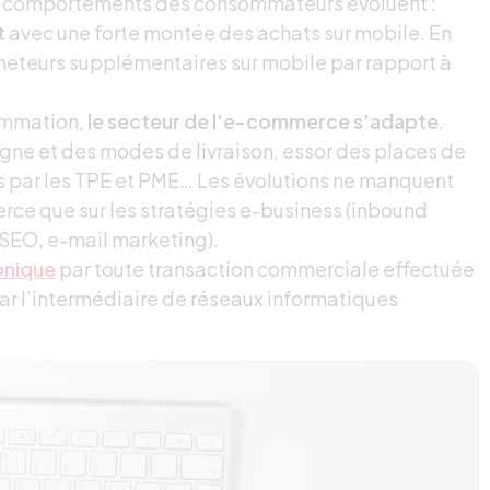
les comportements des consommateurs évoluent :
t
avec une forte montée des achats sur mobile. En
’acheteurs supplémentaires sur mobile par rapport à
ommation,
le secteur de l'e-commerce s’adapte
.
gne et des modes de livraison, essor des places de
 par les TPE et PME… Les évolutions ne manquent
erce que sur les stratégies e-business (inbound
 SEO, e-mail marketing).
onique
par toute transaction commerciale effectuée
par l’intermédiaire de réseaux informatiques