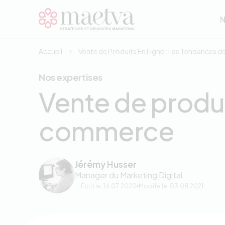
Aller au contenu principal
N
N
Accueil
Vente de Produits En Ligne : Les Tendances 
Nos expertises
Vente de produit
commerce
Jérémy Husser
Manager du Marketing Digital
Écrit le :
14.07.2020
Modifé le :
03.08.2021