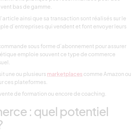
souvent bas de gamme.
 l’article ainsi que sa transaction sont réalisés sur le
mple d’entreprises qui vendent et font envoyer leurs
e commande sous forme d’abonnement pour assurer
smétique emploie souvent ce type de commerce
uel.
sit une ou plusieurs
marketplaces
comme Amazon ou
ur ces plateformes.
e vente de formation ou encore de coaching.
rce : quel potentiel
?