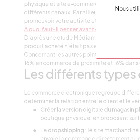
physique et site e-commerce est un excellen
Nous util
différents canaux. Par ailleurs, faire de la pu
promouvoir votre activité et assurer son d
À quoi faut-il penser avant de vendre sur Int
D’après une étude Médiamétrie réalisée en
produit acheté n’était pas en ligne, ils se s
Concernant les autres points de magasins p
16% en commerce de proximité et 16% dans 
Les différents typ
Le commerce électronique regroupe différe
déterminer la relation entre le client et le ve
Créer la version digitale du magasin 
boutique physique, en proposant sur In
Le
dropshipping
: le site marchand ne 
envoie la commande directement au c